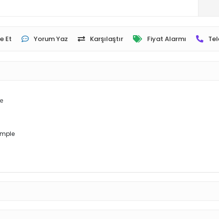
e Et
Yorum Yaz
Karşılaştır
Fiyat Alarmı
Tel
le
omple