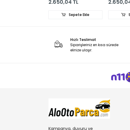
20 TL
2.650,04 TL
2.650,04
Sepete Ekle
Sepete Ekle
S
Hızlı Teslimat
Siparişleriniz en kısa sürede
elinize ulaşır.
Kampanya, duyuru ve