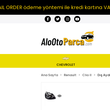
DER ödeme yöntemi ile kredi kartına VADE FA
CHEVROLET
Ana Sayfa
Renault
Clio II
Dış Ayd