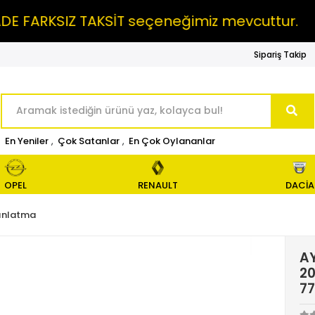
RKSIZ TAKSİT seçeneğimiz mevcuttur.
MAI
Sipariş Takip
En Yeniler
,
Çok Satanlar
,
En Çok Oylananlar
OPEL
RENAULT
DACİA
ınlatma
AY
20
7