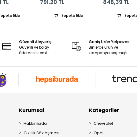
 TL
791,20 TL
848,39 TL
- 8200394731
epete Ekle
Sepete Ekle
Sepete
Güvenli Alışveriş
Geniş Ürün Yelpazesi
Güvenli ve kolay
Binlerce ürün ve
ödeme sistemi
kampanya seçeneği
Kurumsal
Kategoriler
Hakkımızda
Chevrolet
Gizlilik Sözleşmesi
Opel