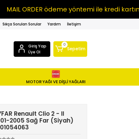
L ORDER ödeme yöntemi ile kredi kartına VA
Sıkça Sorulan Sorular
Yardım
İletişim
0
Giriş Yap
Sepetim
Üye Ol
MOTOR YAĞI VE DİŞLİ YAĞLARI
FAR Renault Clio 2 - II
01-2005 Sağ Far (Siyah)
701054063