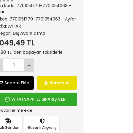
ün Kodu:
7701051770-7701054063 -
far
rkod:
7701051770-7701054063 - Ayfar
rka:
AYFAR
egori:
Dış Aydınlatma
.049,49 TL
,88 TL 'den başlayan taksitlerle
Sepete Ekle
Hemen Al
WHATSAPP İLE SİPARİŞ VER
Favorilerime ekle
ızlı Gönderi
Güvenli Alışveriş