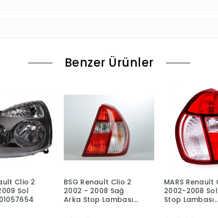
Benzer Ürünler
ult Clio 2
BSG Renault Clio 2
MARS Renault C
2009 Sol
2002 - 2008 Sağ
2002-2008 Sol
701057654
Arka Stop Lambası
Stop Lambası
8200403982
(Duysuz)
8200403981