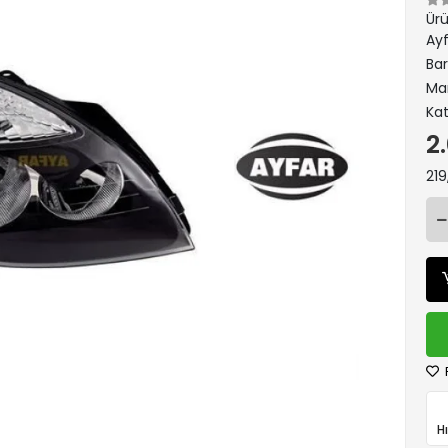
Ür
Ay
Ba
Ma
Kat
2
219
H