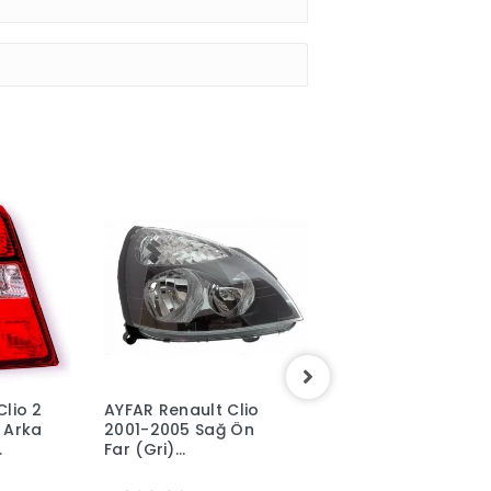
lio 2
AYFAR Renault Clio
AYFAR Renault Clio
 Arka
2001-2005 Sağ Ön
2005-2009 Sol Far
Far (Gri)
(Gri) 7701057654
7701057658