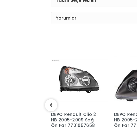
Taksit Seçenekleri
Yorumlar
enault Clio 2
DEPO Renault Clio 2
DEPO Rena
 - 2008 Sol
HB 2005-2009 Sağ
HB 2005-
 Stop Lambası
Ön Far 7701057658
Ön Far 7
403981 -
394731