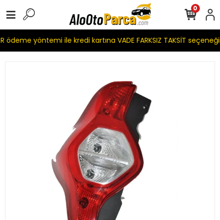
0
 ödeme yöntemi ile kredi kartına VADE FARKSIZ TAKSİT seçeneği