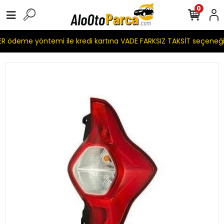
0
 ödeme yöntemi ile kredi kartına VADE FARKSIZ TAKSİT seçeneği